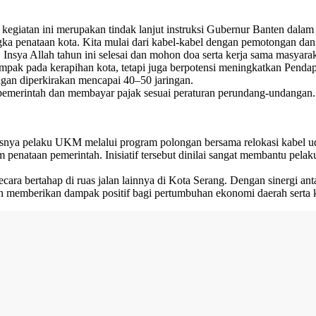
giatan ini merupakan tindak lanjut instruksi Gubernur Banten dalam 
ka penataan kota. Kita mulai dari kabel-kabel dengan pemotongan dan pe
 Insya Allah tahun ini selesai dan mohon doa serta kerja sama masyarak
pak pada kerapihan kota, tetapi juga berpotensi meningkatkan Pendap
ngan diperkirakan mencapai 40–50 jaringan.
emerintah dan membayar pajak sesuai peraturan perundang-undangan. Pe
susnya pelaku UKM melalui program polongan bersama relokasi kabel u
ram penataan pemerintah. Inisiatif tersebut dinilai sangat membantu p
ara bertahap di ruas jalan lainnya di Kota Serang. Dengan sinergi anta
 dan memberikan dampak positif bagi pertumbuhan ekonomi daerah sert