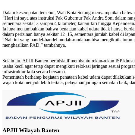
Dalam kesempatan tersebut, Wali Kota Serang menyampaikan bahwa ke
“Hari ini saya atas instruksi Pak Gubernur Pak Andra Soni dalam rang
sementara sekitar 3 sampai 4 kilometer, kanan-kiri hingga Kepandean.
Ia juga menambahkan bahwa penataan kabel udara tidak hanya berdam
dalam perizinan hanya sekitar 12–15, sementara jumlah kabel di lapa
“Nah ini yang bandel-bandel mudah-mudahan bisa mengikuti aturan p
menghasilkan PAD,” tambahnya.
Selain itu, APJII Banten berinisiatif membantu rekan-rekan ISP khu
usaha kecil agar tetap dapat mengikuti relokasi jaringan sesuai prog
infrastruktur kota secara bersama.
Pemerintah berharap kegiatan penataan kabel udara dapat dilakukan sec
wajah kota menjadi lebih tertata, pelayanan jaringan semakin baik,
APJII Wilayah Banten